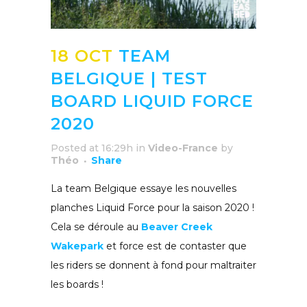
18 OCT
TEAM
BELGIQUE | TEST
BOARD LIQUID FORCE
2020
Posted at 16:29h
in
Video-France
by
Théo
Share
La team Belgique essaye les nouvelles
planches Liquid Force pour la saison 2020 !
Cela se déroule au
Beaver Creek
Wakepark
et force est de contaster que
les riders se donnent à fond pour maltraiter
les boards !