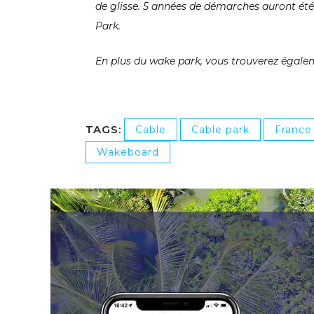
de glisse. 5 années de démarches auront été
Park.
En plus du wake park, vous trouverez égalem
TAGS:
Cable
Cable park
France
Wakeboard