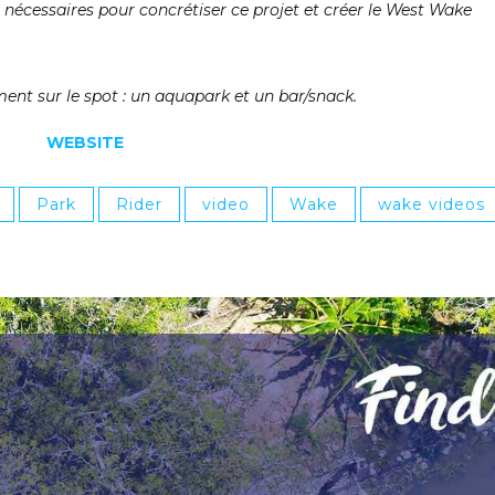
 nécessaires pour concrétiser ce projet et créer le West Wake
ent sur le spot : un aquapark et un bar/snack.
WEBSITE
Park
Rider
video
Wake
wake videos