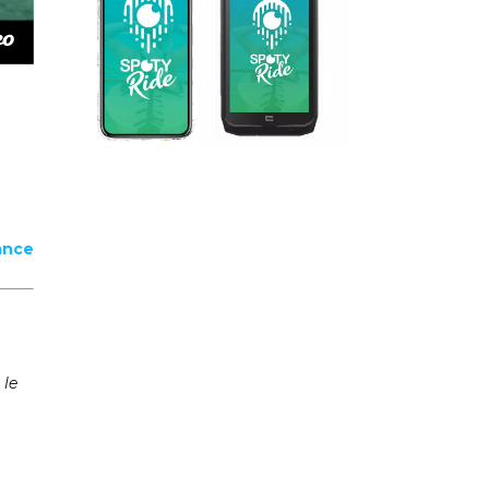
ance
 le