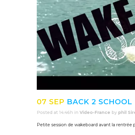
07 SEP
BACK 2 SCHOOL 
Posted at 14:46h
in
Video-France
by
phil Si
Petite session de wakeboard avant la rentrée 