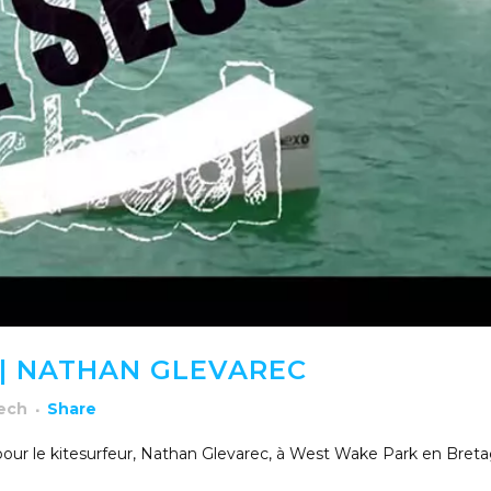
| NATHAN GLEVAREC
rech
Share
pour le kitesurfeur, Nathan Glevarec, à West Wake Park en Bret