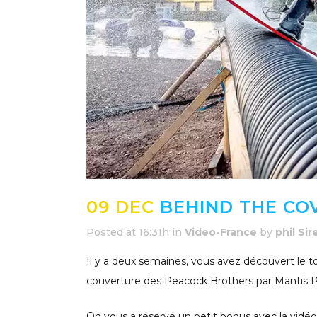
09 DEC
BEHIND THE CO
Posted at 16:31h
in
Video-France
by
phil Sir
Il y a deux semaines, vous avez découvert le
couverture des Peacock Brothers par Mantis P
On vous a réservé un petit bonus avec la v