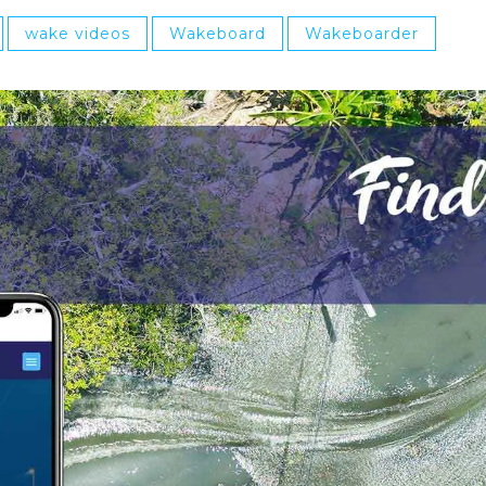
wake videos
Wakeboard
Wakeboarder