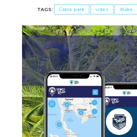
TAGS:
Cable park
video
Wake