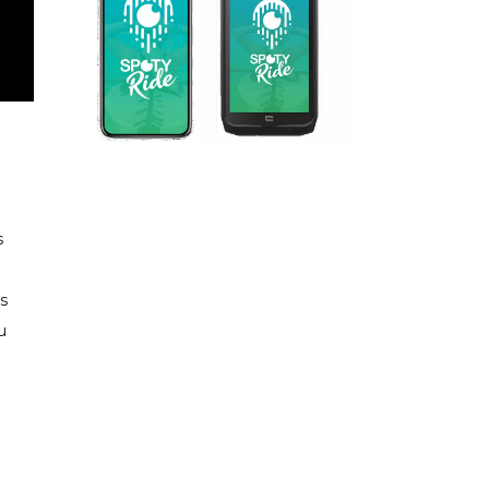
s
s
u