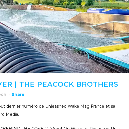
VER | THE PEACOCK BROTHERS
ech
Share
 tout dernier numéro de Unleashed Wake Mag France et sa
ro Media.
idéo “BEHIND THE COVER” à Spot On Wake au Royaume-Unis.