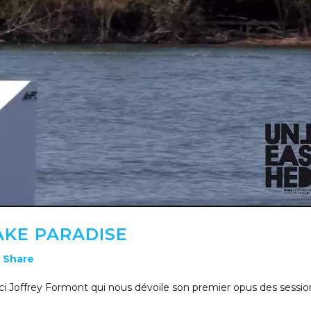
AKE PARADISE
Share
ici Joffrey Formont qui nous dévoile son premier opus des sessio