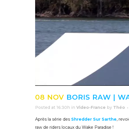
08 NOV
BORIS RAW | W
Posted at 16:30h
in
Video-France
by
Théo
Après la série des
Shredder Sur Sarthe
, revo
raw de riders locaux du Wake Paradise !