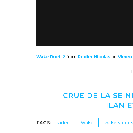
Wake Rueil 2
from
Redier Nicolas
on
Vimeo
.
R
CRUE DE LA SEIN
ILAN 
TAGS:
video
Wake
wake video