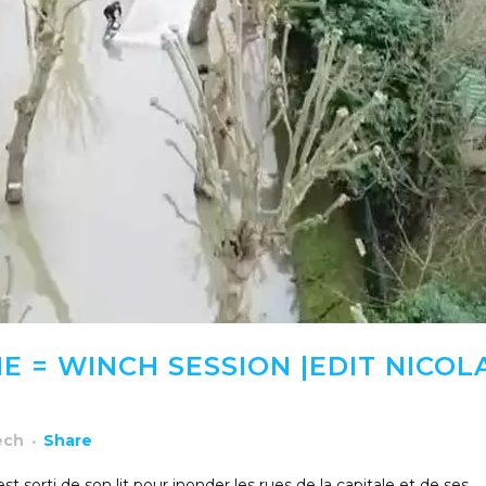
E = WINCH SESSION |EDIT NICOL
ech
Share
t sorti de son lit pour inonder les rues de la capitale et de ses