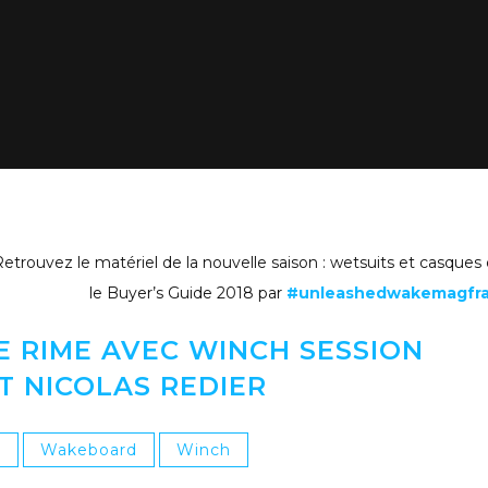
etrouvez le matériel de la nouvelle saison : wetsuits et casques
le Buyer’s Guide 2018 par
#unleashedwakemagfr
E RIME AVEC WINCH SESSION
ET NICOLAS REDIER
s
Wakeboard
Winch