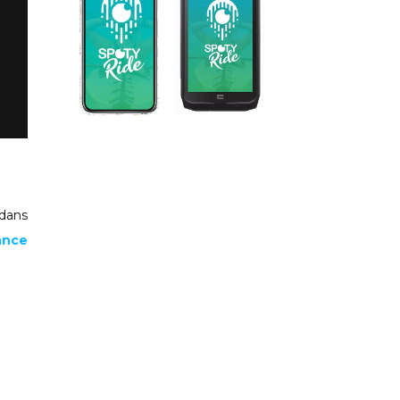
 dans
ance