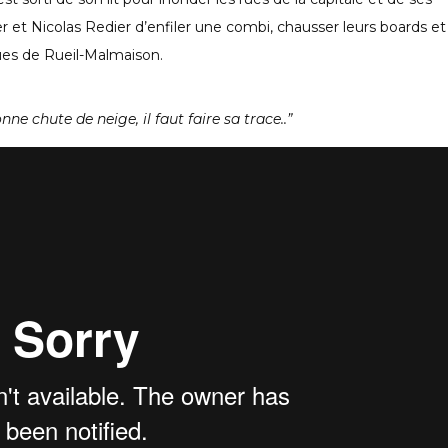
er et Nicolas Redier d’enfiler une combi, chausser leurs boards et
ues de Rueil-Malmaison.
e chute de neige, il faut faire sa trace..”