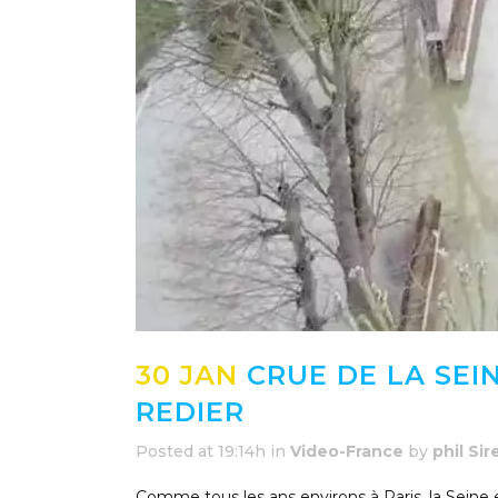
30 JAN
CRUE DE LA SEIN
REDIER
Posted at 19:14h
in
Video-France
by
phil Sir
Comme tous les ans environs à Paris, la Seine es