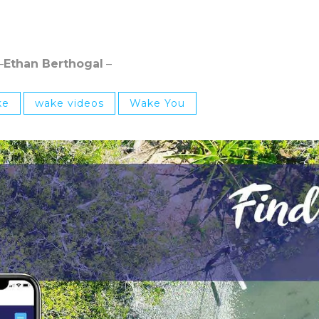
–
Ethan Berthogal
–
ke
wake videos
Wake You