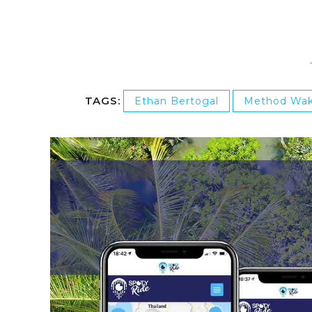
TAGS:
Ethan Bertogal
Method Wa