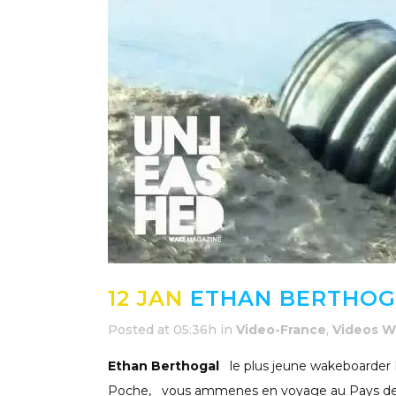
12 JAN
ETHAN BERTHOGA
Posted at 05:36h
in
Video-France
,
Videos 
Ethan Berthogal
le plus jeune wakeboarder 
Poche, vous ammenes en voyage au Pays de l’o