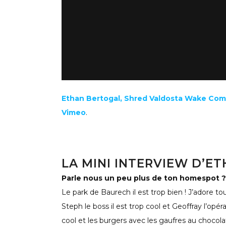
Ethan Bertogal, Shred Valdosta Wake Com
Vimeo
.
LA MINI INTERVIEW D’E
Parle nous un peu plus de ton homespot ?
Le park de Baurech il est trop bien ! J’adore 
Steph le boss il est trop cool et Geoffray l’op
cool et les burgers avec les gaufres au chocolat