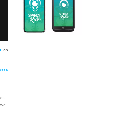
E
on
esse
es.
rave