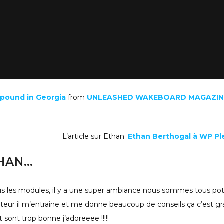
pound in Georgia
from
UNLEASHED WAKEBOARD MAGAZIN
L’article sur Ethan :
Ethan Berthogal à WP Pl
THAN…
tous les modules, il y a une super ambiance nous sommes tous pot
érateur il m’entraine et me donne beaucoup de conseils ça c’est g
 sont trop bonne j’adoreeee !!!!!