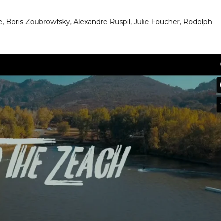
de, Boris Zoubrowfsky,
Alexandre Ruspil, Julie Foucher, Rodolph