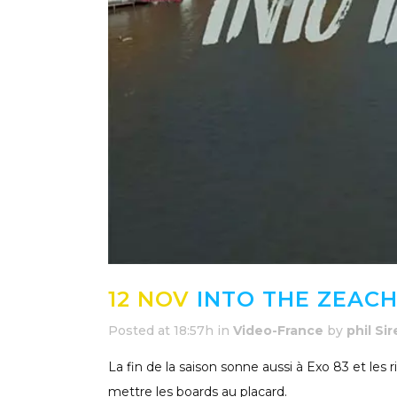
12 NOV
INTO THE ZEACH 
Posted at 18:57h
in
Video-France
by
phil Si
La fin de la saison sonne aussi à Exo 83 et les
mettre les boards au placard.