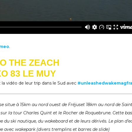
imeo
.
TO THE ZEACH
O 83 LE MUY
la vidéo de leur trip dans le Sud avec
#unleashedwakemagfr
se situe à 15km au nord ouest de Fréjuset 18km au nord de Sain
r la tour Charles Quint et le Rocher de Roquebrune. Cette ba
ue du ski nautique, du wakeboard et de leurs dérivés. Le plan d’e
ue avec wakepark (divers tremplins et barres de slide)