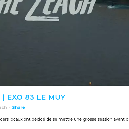
| EXO 83 LE MUY
rech
Share
 riders locaux ont décidé de se mettre une grosse session avant 