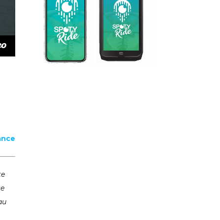
ance
te
se
au