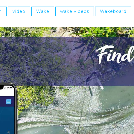
n
video
Wake
wake videos
Wakeboard