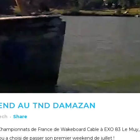
KEND AU TND DAMAZAN
rech
Share
aux Championnats de France de Wakeboard Cable à EXO 83 Le Muy,
 a choisi de passer son premier weekend de juillet !