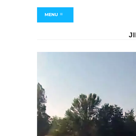
MENU
J