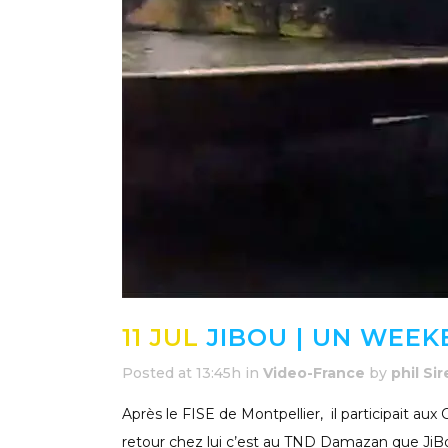
11 JUL
JIBOU | UN WEE
Posted at 13:45h
in
Video-France
by
phil Si
Après le FISE de Montpellier, il participait 
retour chez lui c’est au TND Damazan que JiBou