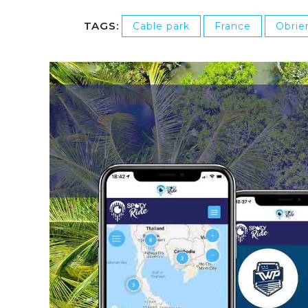
TAGS:
Cable park
France
Obrie