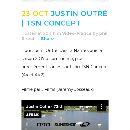
23 OCT
JUSTIN OUTRÉ
| TSN CONCEPT
Posted at 20:11h
in
Video-France
by
phil
Sirech
Share
Pour Justin Outré, c’est à Nantes que la
saison 2017 a commencé, plus
précisément sur les spots du TSN Concept
(44 et 44.2)
Filmé par J.Films (Jérémy Josseaux)