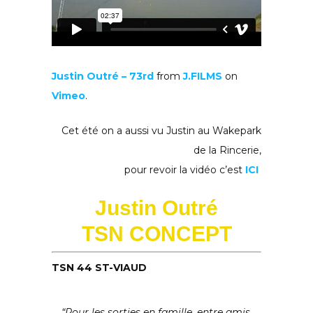
Justin Outré – 73rd
from
J.FILMS
on
Vimeo
.
Cet été on a aussi vu Justin au Wakepark
de la Rincerie,
pour revoir la vidéo c’est
ICI
Justin Outré
TSN CONCEPT
TSN 44 ST-VIAUD
“Pour les sorties en famille, entre amis