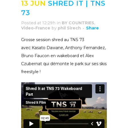
13 JUN
SHRED IT | TNS
73
Posted at 12:29h
in
BY COUNTRIES
,
Video-France
by
phil Sirech
Share
Grosse session shred au TNS 73
avec Kasato Dawane, Anthony Fernandez,
Bruno Faucon en wakeboard et Alex
Czubernat qui démonte le park sur ses skis
freestyle !