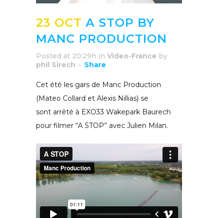
23 OCT
A STOP BY
MANC PRODUCTION
Posted at 20:29h
in
Video-France
by
phil Sirech
Share
Cet été les gars de
Manc Production
(Mateo Collard et Alexis Nillias)
se
sont arrêté à EXO33 Wakepark Baurech
pour filmer “A STOP” avec Julien Milan.