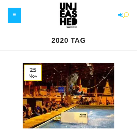
2020 TAG
25
Nov