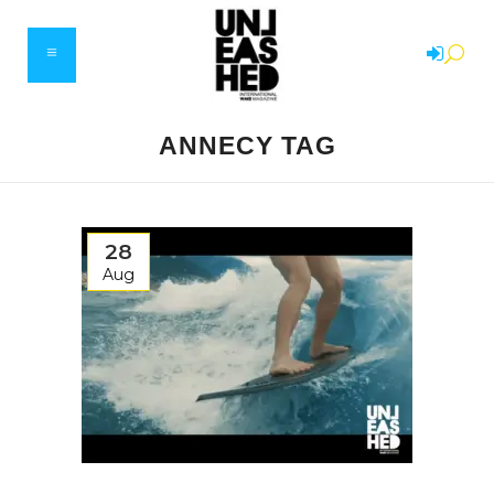
ANNECY TAG
28
Aug