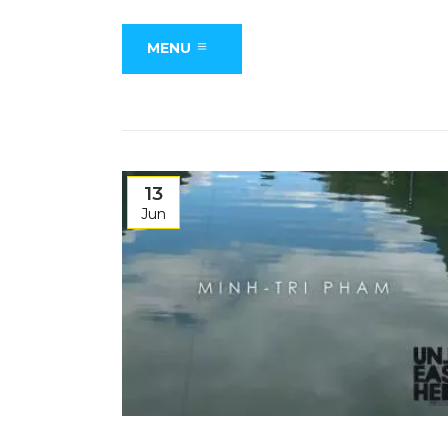
MENU
13
Jun