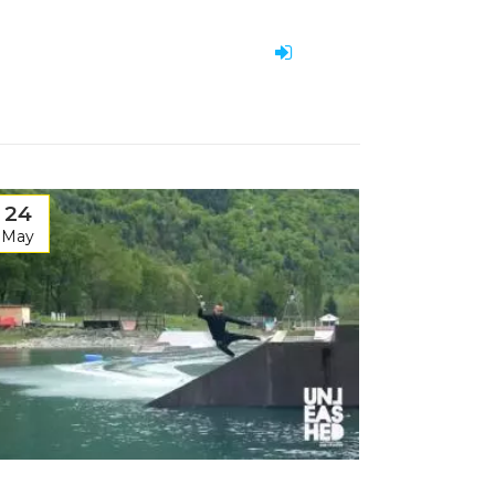
24
May