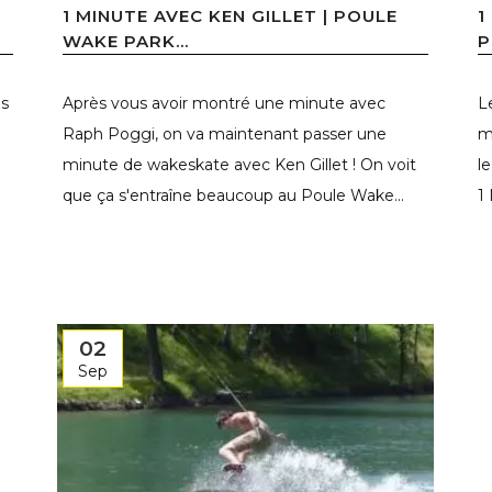
1 MINUTE AVEC KEN GILLET | POULE
1
WAKE PARK...
P
is
Après vous avoir montré une minute avec
L
Raph Poggi, on va maintenant passer une
m
minute de wakeskate avec Ken Gillet ! On voit
l
que ça s'entraîne beaucoup au Poule Wake...
1
02
Sep