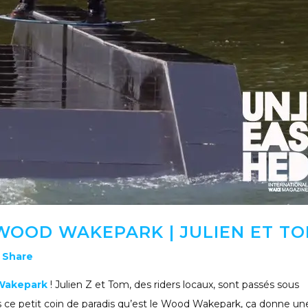
OOD WAKEPARK | JULIEN ET T
Share
akepark
! Julien Z et Tom, des riders locaux, sont passés sous
ans ce petit coin de paradis qu’est le Wood Wakepark, ça donne un