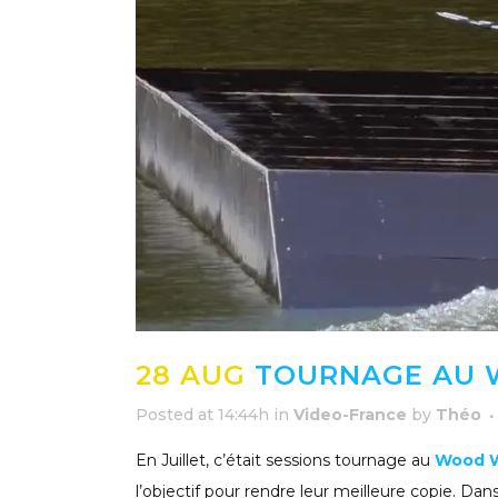
28 AUG
TOURNAGE AU W
Posted at 14:44h
in
Video-France
by
Théo
En Juillet, c’était sessions tournage au
Wood W
l’objectif pour rendre leur meilleure copie. D