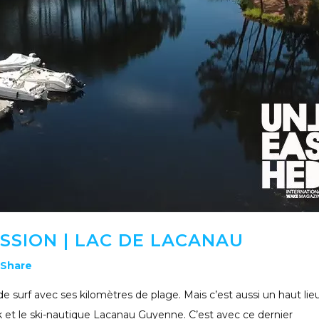
SION | LAC DE LACANAU
Share
e surf avec ses kilomètres de plage. Mais c’est aussi un haut lie
et le ski-nautique Lacanau Guyenne. C’est avec ce dernier