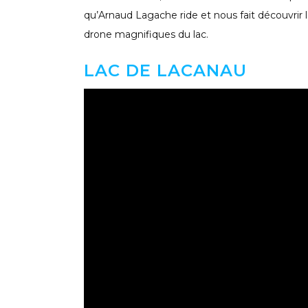
qu’Arnaud Lagache ride et nous fait découvrir 
drone magnifiques du lac.
LAC DE LACANAU