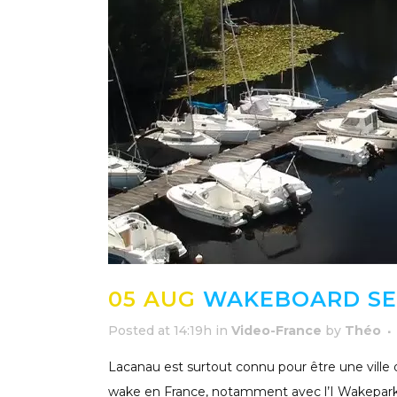
05 AUG
WAKEBOARD SES
Posted at 14:19h
in
Video-France
by
Théo
Lacanau est surtout connu pour être une ville d
wake en France, notamment avec l’I Wakepark 