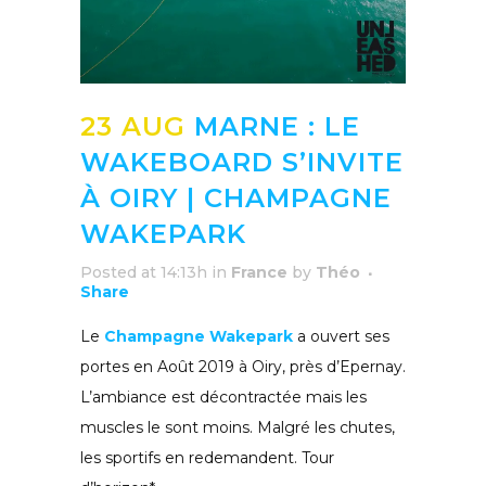
23 AUG
MARNE : LE
WAKEBOARD S’INVITE
À OIRY | CHAMPAGNE
WAKEPARK
Posted at 14:13h
in
France
by
Théo
Share
Le
Champagne Wakepark
a ouvert ses
portes en Août 2019 à Oiry, près d’Epernay.
L’ambiance est décontractée mais les
muscles le sont moins. Malgré les chutes,
les sportifs en redemandent. Tour