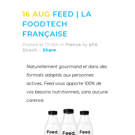
16 AUG
FEED | LA
FOODTECH
FRANÇAISE
Posted at 17:06h
in
France
by
phil
Sirech
Share
Naturellement gourmand et dans des
formats adaptés aux personnes
actives, Feed vous apporte 100% de
vos besoins nutritionnels, sans aucune
carence.