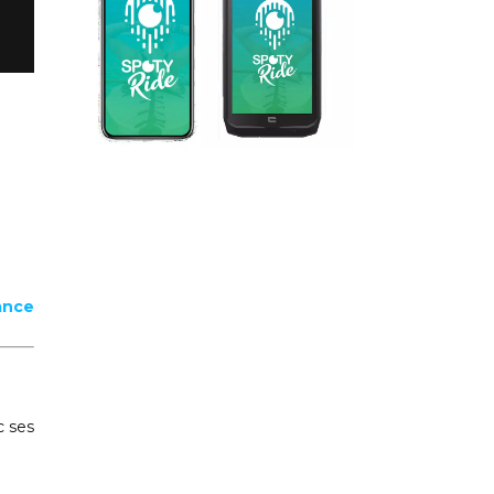
ance
c ses