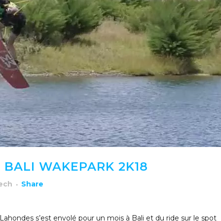
 BALI WAKEPARK 2K18
rech
Share
ahondes s’est envolé pour un mois à Bali et du ride sur le spot