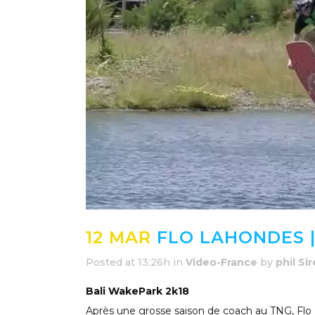
12 MAR
FLO LAHONDES |
Posted at 13:26h
in
Video-France
by
phil Si
Bali WakePark 2k18
Après une grosse saison de coach au TNG, Flo L