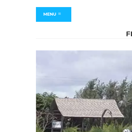
MENU
F