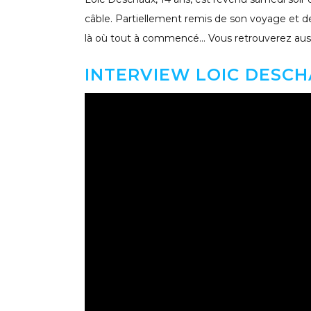
câble. Partiellement remis de son voyage et de
là où tout à commencé… Vous retrouverez aussi 
INTERVIEW LOIC DESC