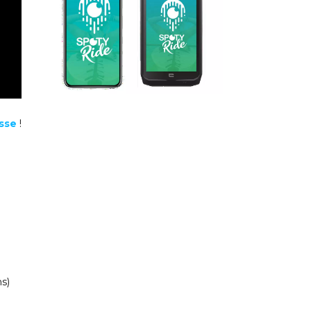
asse
!
ns)