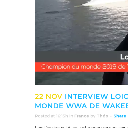
22 NOV
INTERVIEW LOIC
MONDE WWA DE WAKE
Posted at 16:15h
in
France
by
Théo
Share
Loic Deschaux, 14 ans, est revenu samedi soi