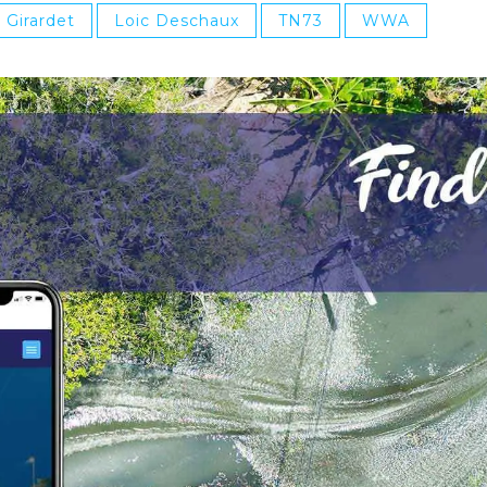
 Girardet
Loic Deschaux
TN73
WWA