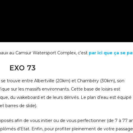
chaux au Camsur Watersport Complex, c’est
par ici que ça se p
EXO 73
e) se trouve entre Albertville (20km) et Chambéry (30km), son
ue sur les massifs environnants. Cette base de loisirs est
ique, du wakeboard et de leurs dérivés. Le plan d’eau est équipé
t barres de slide).
roposés afin de vous initier ou de vous perfectionner (de 7 à 77 a
lômés d’Etat. Enfin, pour profiter pleinement de votre passage