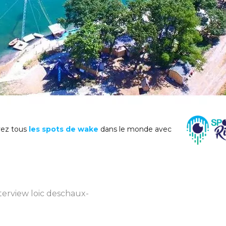
ez tous
les spots de wake
dans le monde avec
nterview loic deschaux-