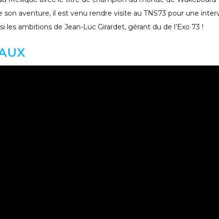
 son aventure, il est venu rendre visite au TNS73 pour une inter
les ambitions de Jean-Luc Girardet, gérant du de l’Exo 73 !
HAUX