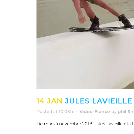
14 JAN
JULES LAVIEILLE 
Posted at 10:06h
in
Video-France
by
phil Si
De mars à novembre 2018, Jules Lavieille était 