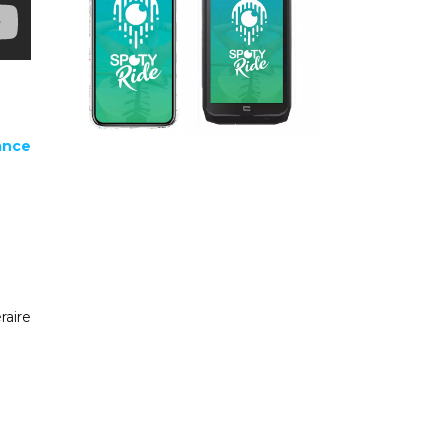
ance
raire