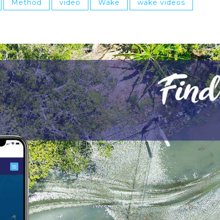
Method
video
Wake
wake videos