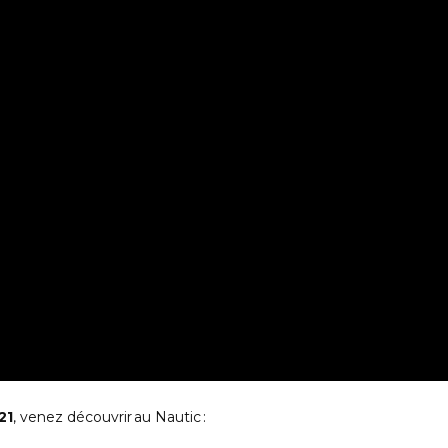
21
, venez découvrir au Nautic :