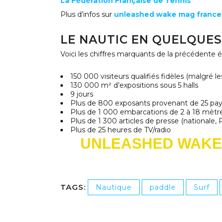
La Fédération Française de Tennis
Plus d’infos sur
unleashed wake mag france
LE NAUTIC EN QUELQUES
Voici les chiffres marquants de la précédente éd
150 000 visiteurs qualifiés fidèles (malgré
130 000 m² d’expositions sous 5 halls
9 jours
Plus de 800 exposants provenant de 25 pa
Plus de 1 000 embarcations de 2 à 18 mètr
Plus de 1 300 articles de presse (nationale
Plus de 25 heures de TV/radio
UNLEASHED WAKE
TAGS:
Nautique
paddle
Surf