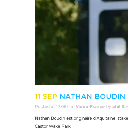
11 SEP
NATHAN BOUDIN 
Posted at 17:08h
in
Video-France
by
phil Si
Nathan Boudin est originaire d’Aquitaine, stak
Castor Wake Park !