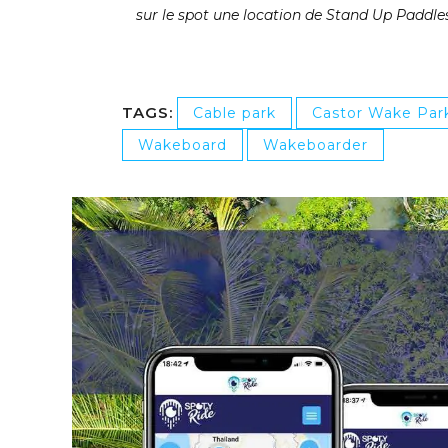
sur le spot une location de Stand Up Paddles
TAGS:
Cable park
Castor Wake Par
Wakeboard
Wakeboarder