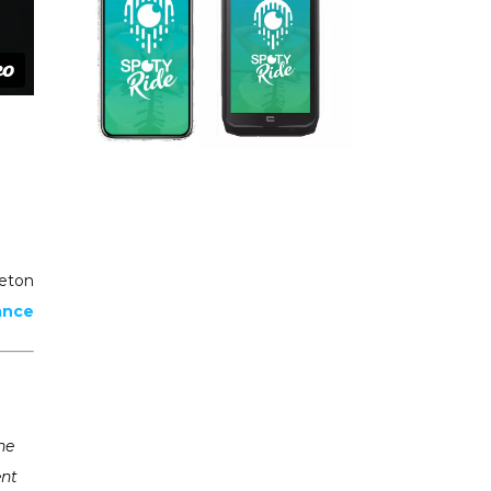
reton
ance
ne
ent