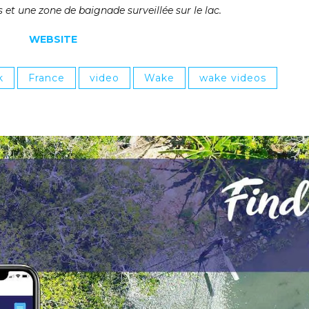
 et une zone de baignade surveillée sur le lac.
WEBSITE
k
France
video
Wake
wake videos