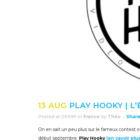
13 AUG
PLAY HOOKY | L’
Posted at 09:59h
in
France
by
Théo
Shar
On en sait un peu plus sur le fameux contest 
début septembre:
Play Hooky
(en savoir plu