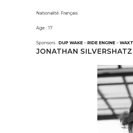
Nationalité: Français
Age : 17
Sponsors :
DUP WAKE
–
RIDE ENGI
N
E
–
WAX
JONATHAN SILVERSHATZ