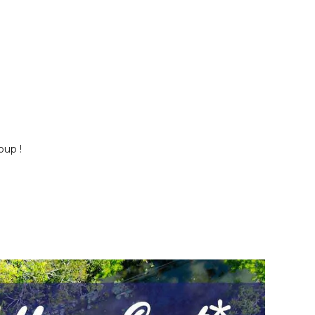
oup !