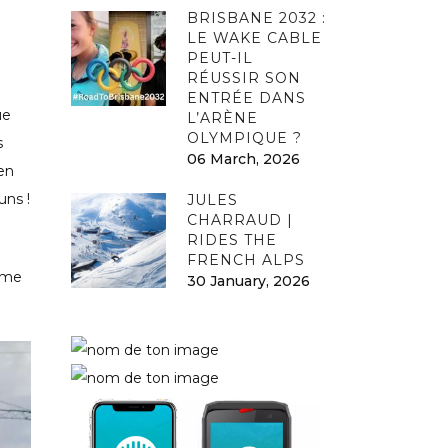
BRISBANE 2032 :
LE WAKE CABLE
PEUT-IL
RÉUSSIR SON
ENTRÉE DANS
ue
L’ARÈNE
OLYMPIQUE ?
s
06 March, 2026
 en
uns !
JULES
CHARRAUD |
RIDES THE
FRENCH ALPS
ême
30 January, 2026