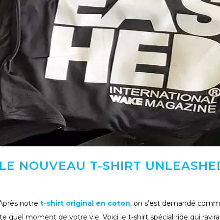
| LE NOUVEAU T-SHIRT UNLEASHE
 Après notre
t-shirt original en coton
, on s’est demandé com
e quel moment de votre vie. Voici le t-shirt spécial ride qui ravira