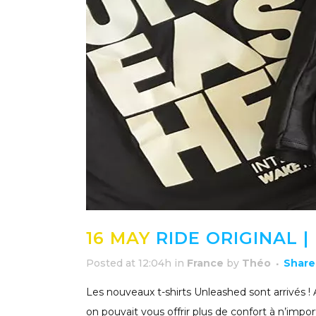
16 MAY
RIDE ORIGINAL 
Posted at 12:04h
in
France
by
Théo
Share
Les nouveaux t-shirts Unleashed sont arrivés !
on pouvait vous offrir plus de confort à n’import