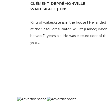
CLÉMENT DEPRÉMONVILLE
WAKESKATE | TNS
King of wakeskate is in the house ! He landed
at the Sesquières Water Ski Lift (France) whe
he was 11 years old. He was elected rider of t
year...