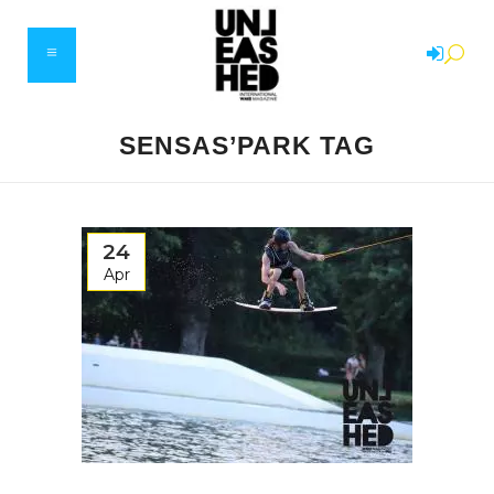
SENSAS’PARK TAG
24
Apr