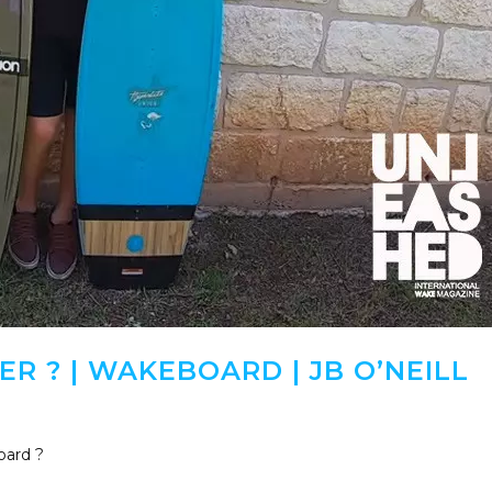
R ? | WAKEBOARD | JB O’NEILL
oard ?