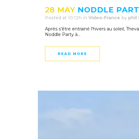
28 MAY
NODDLE PART
Posted at 10:12h
in
Video-France
by
phil
Après s’être entrainé l’hivers au soleil, The
Noddle Party à...
READ MORE