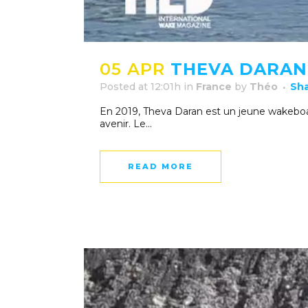
05 APR
THEVA DARAN 
Posted at 12:01h
in
France
by
Théo
Sh
En 2019, Theva Daran est un jeune wakeboard
avenir. Le...
READ MORE