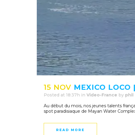
15 NOV
MEXICO LOCO 
Posted at 18:37h
in
Video-France
by
phil
Au début du mois, nos jeunes talents fran
spot paradisiaque de Mayan Water Complex.
READ MORE