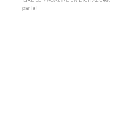
LIRE LE MAGAZINE EN DIGITAL c’est
par la !